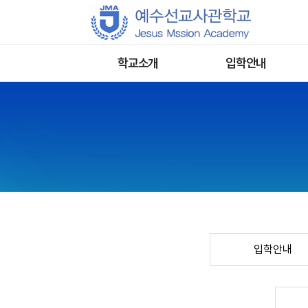
학교소개
입학안내
JMA소개
입학안내
믿음의 말씀이란
입학전형
인사말
입학지원서 제출
강사소개
입학지원 문의
졸업생간증
오시는길
입학안내