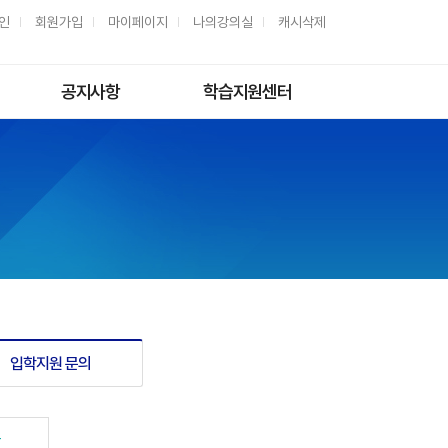
인
회원가입
마이페이지
나의강의실
캐시삭제
공지사항
학습지원센터
일반공지
자주하는질문
학사공지
질문과답변
과제제출
해외수강안내
모바일 이용안내
동영상 해결방법
동영상 재생환경
입학지원 문의
육