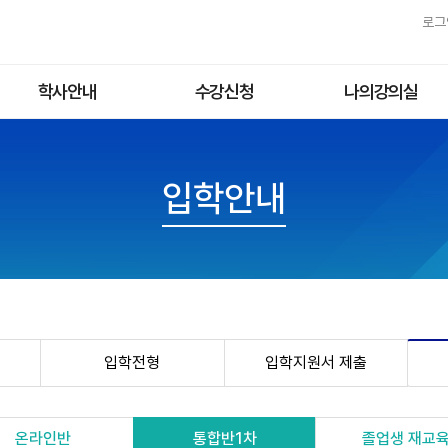
로그
학사안내
수강신청
나의강의실
학사제도
1학기수강(패키지)
학습중인강좌
강의소개
2학기수강(패키지)
입학안내
통합학기수강(패키지)
기타강의(단과/특강)
무료강좌
입학전형
입학지원서 제출
온라인반
통합반1차
졸업생 재교