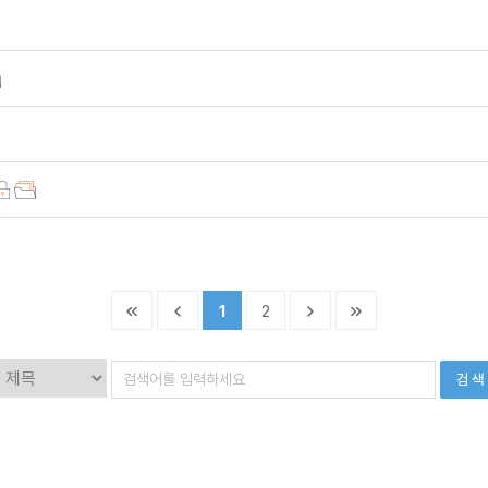
1
2
검 색