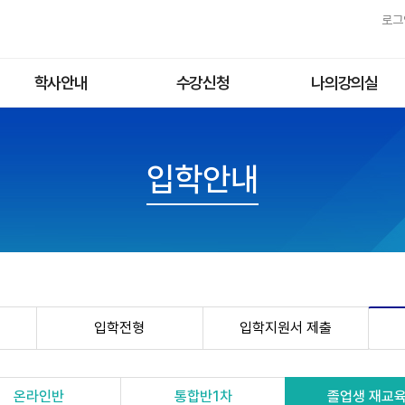
로그
학사안내
수강신청
나의강의실
학사제도
1학기수강(패키지)
학습중인강좌
강의소개
2학기수강(패키지)
입학안내
통합학기수강(패키지)
기타강의(단과/특강)
무료강좌
입학전형
입학지원서 제출
온라인반
통합반1차
졸업생 재교