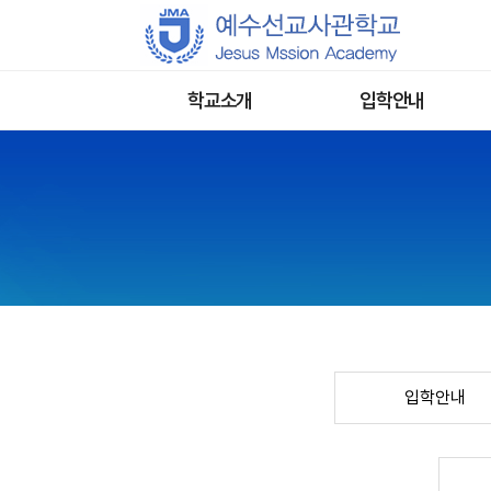
학교소개
입학안내
JMA소개
입학안내
믿음의 말씀이란
입학전형
인사말
입학지원서 제출
강사소개
입학지원 문의
졸업생간증
오시는길
입학안내