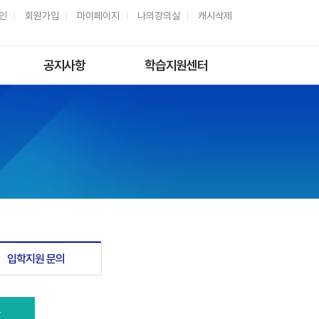
인
회원가입
마이페이지
나의강의실
캐시삭제
공지사항
학습지원센터
일반공지
자주하는질문
학사공지
질문과답변
과제제출
해외수강안내
모바일 이용안내
동영상 해결방법
동영상 재생환경
입학지원 문의
육