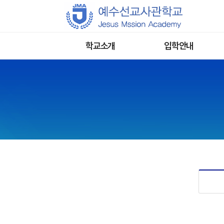
학교소개
입학안내
JMA소개
입학안내
믿음의 말씀이란
입학전형
인사말
입학지원서 제출
강사소개
입학지원 문의
졸업생간증
오시는길