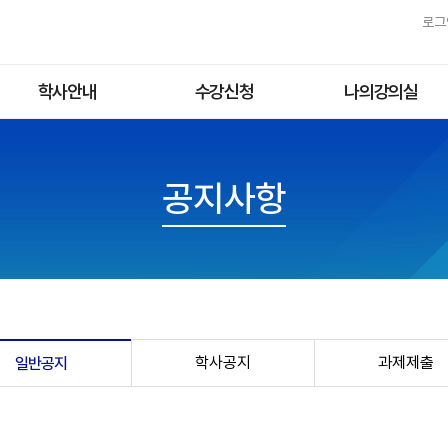
로그
학사안내
수강신청
나의강의실
학사제도
1학기수강(패키지)
학습중인강좌
강의소개
2학기수강(패키지)
공지사항
통합학기수강(패키지)
기타강의(단과/특강)
무료강좌
학사공지
과제제출
일반공지