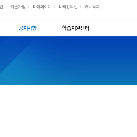
인
회원가입
마이페이지
나의강의실
캐시삭제
공지사항
학습지원센터
일반공지
자주하는질문
학사공지
질문과답변
과제제출
해외수강안내
모바일 이용안내
동영상 해결방법
동영상 재생환경